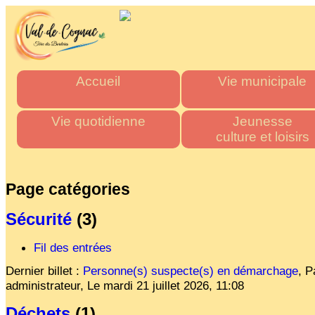
Accueil
Vie municipale
Mairie
Horaires des mairies
Vie quotidienne
Jeunesse
Agglo
Charte commune nouve
culture et loisirs
Département
Les élus
Urgence & Santé
Multi accueil "Les Tito
Région
Actes administratifs
Administrations
Les écoles
Page catégories
Comptes rendus et délibér
Commerces de proximité
Stade multisports
du conseil municipal
Artisans
Inscriptions scolaire
Sécurité
(3)
Espace France Servic
Transports
Cantine Scolaire
Admin
Fil des entrées
Tous les numéros
Centre d'accueil
de loisirs
Dernier billet :
Personne(s) suspecte(s) en démarchage
,
P
"La P'tite Pomme"
administrateur,
Le
mardi 21 juillet 2026, 11:08
Médiathèque
Déchets
(1)
Les associations