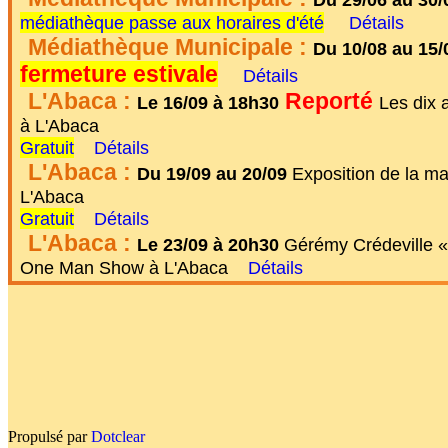
médiathèque passe aux horaires d'été
Détails
Médiathèque Municipale :
Du 10/08 au 15/
fermeture estivale
Détails
L'Abaca :
Reporté
Le 16/09 à 18h30
Les dix 
à L'Abaca
Gratuit
Détails
L'Abaca :
Du 19/09 au 20/09
Exposition de la mati
L'Abaca
Gratuit
Détails
L'Abaca :
Le 23/09 à 20h30
Gérémy Crédeville «
One Man Show à L'Abaca
Détails
Propulsé par
Dotclear