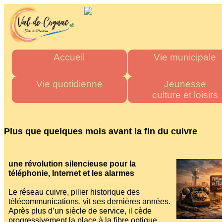
Accueil
Vie municipale
Mairie
Horaires des mairies
Vie quotidienne
Jeunesse
culture et loisirs
Agglo
Charte commune nouve
Département
Les élus
Urgence & Santé
Multi accueil "Les Tito
Région
Actes administratifs
Administrations
Les écoles
Plus que quelques mois avant la fin du cuivre
Comptes rendus et délibér
Commerces de proximité
Stade multisports
du conseil municipal
Artisans
Inscriptions scolaire
Espace France Servic
Transports
Cantine Scolaire
une révolution silencieuse pour la
Admin
téléphonie, Internet et les alarmes
Tous les numéros
Centre d'accueil
de loisirs
Le réseau cuivre, pilier historique des
"La P'tite Pomme"
télécommunications, vit ses dernières années.
Médiathèque
Après plus d’un siècle de service, il cède
Les associations
progressivement la place à la fibre optique,